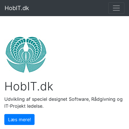
Her
HobIT.dk
×
HobIT.dk
Udvikling af speciel designet Software, Rådgivning og
IT-Projekt ledelse.
Læs mere!